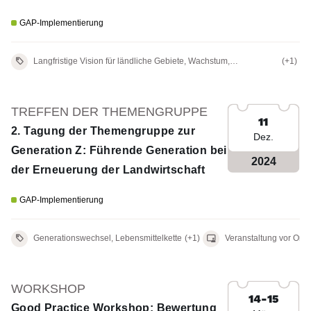
Landwirtschaft
GAP-Implementierung
Langfristige Vision für ländliche Gebiete, Wachstum,
(+1)
Beschäftigung und Gleichstellung in ländlichen Gebieten
TREFFEN DER THEMENGRUPPE
11
2. Tagung der Themengruppe zur
Dez.
Generation Z: Führende Generation bei
2024
der Erneuerung der Landwirtschaft
GAP-Implementierung
V
Generationswechsel, Lebensmittelkette
(+1)
Veranstaltung vor Ort
WORKSHOP
14-15
Good Practice Workshop: Bewertung