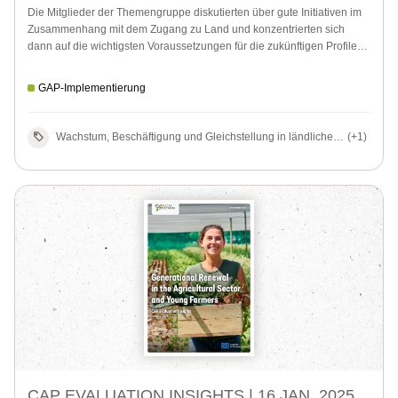
Landwirtschaft
Die Mitglieder der Themengruppe diskutierten über gute Initiativen im
Zusammenhang mit dem Zugang zu Land und konzentrierten sich
dann auf die wichtigsten Voraussetzungen für die zukünftigen Profile
von Landwirten, die während des ersten Treffens entwickelt wurden,
und erarbeiteten einen Arbeitsentwurf für handlungsorientierte
GAP-Implementierung
Empfehlungen zur Förderung des Generationswechsels.
Wachstum, Beschäftigung und Gleichstellung in ländlichen
(+1)
Gebieten, GAP-Strategiepläne
CAP EVALUATION INSIGHTS |
16 JAN. 2025