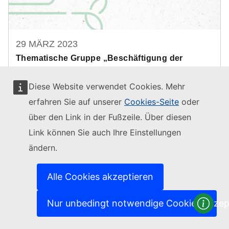
29 MÄRZ 2023
Thematische Gruppe „Beschäftigung der
Jugend im ländlichen Raum“: Erste Sitzung
Diese Website verwendet Cookies. Mehr
Die Identifizierung von Schlüsselfaktoren für die Schaffung von
Beschäftigungsmöglichkeiten für die jüngere Generation in den
erfahren Sie auf unserer
Cookies-Seite
oder
ländlichen Gebieten Europas war ein wichtiges Ergebnis der ersten
über den Link in der Fußzeile. Über diesen
Sitzung unserer Thematischen Gruppe zur Beschäftigung der Jugend
im ländlichen Raum.
Link können Sie auch Ihre Einstellungen
GAP-Implementierung
ändern.
GAP-Strategiepläne, Wachstum, Beschäftigung und
(+1)
Gleichstellung in ländlichen Gebieten
Alle Cookies akzeptieren
Nur unbedingt notwendige Cookies akzep
Diese Seite bewerten