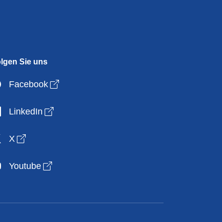
lgen Sie uns
Open link in new window
Facebook
Open link in new window
LinkedIn
Open link in new window
X
Open link in new window
Youtube