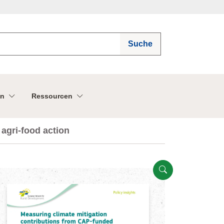
Suche
n
Ressourcen
agri-food action
Geöffnet