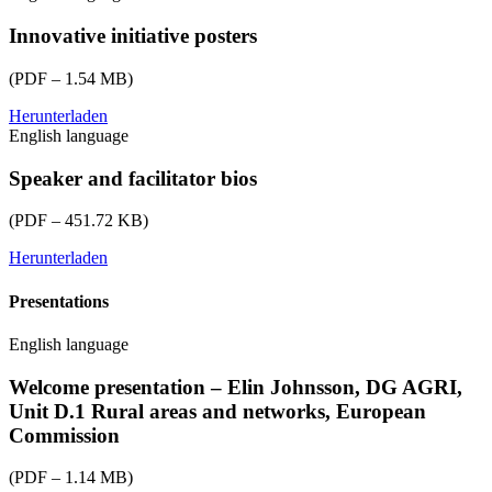
Innovative initiative posters
(PDF – 1.54 MB)
Herunterladen
eu-
English language
cap-
network-
2024-
Speaker and facilitator bios
ws-
water-
(PDF – 451.72 KB)
posters-
booklet.pdf
Herunterladen
eu-
cap-
network-
Presentations
2024-
ws-
English language
water-
speaker-
Welcome presentation – Elin Johnsson, DG AGRI,
and-
Unit D.1 Rural areas and networks, European
facilitator-
Commission
bios.pdf
(PDF – 1.14 MB)