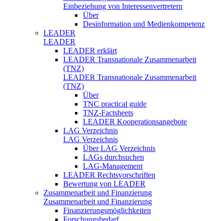
Einbeziehung von Interessenvertretern
Über
Desinformation und Medienkompetenz
LEADER
LEADER
LEADER erklärt
LEADER Transnationale Zusammenarbeit
(TNZ)
LEADER Transnationale Zusammenarbeit
(TNZ)
Über
TNC practical guide
TNZ-Factsheets
LEADER Kooperationsangebote
LAG Verzeichnis
LAG Verzeichnis
Über LAG Verzeichnis
LAGs durchsuchen
LAG-Management
LEADER Rechtsvorschriften
Bewertung von LEADER
Zusammenarbeit und Finanzierung
Zusammenarbeit und Finanzierung
Finanzierungsmöglichkeiten
Forschungsbedarf