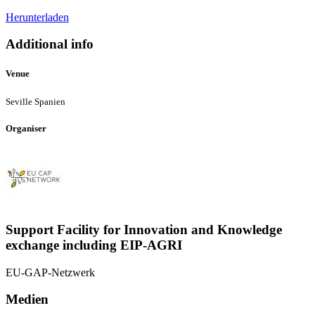
Herunterladen
eu-
cap-
network-
Additional info
2024-
ws-
Venue
water-
agenda-
Seville
Spanien
2902.pdf
Organiser
Support Facility for Innovation and Knowledge
exchange including EIP-AGRI
EU-GAP-Netzwerk
Medien