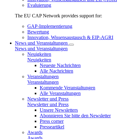
Evaluierung
The EU CAP Network provides support for:
GAP-Implementierung
Bewertung
Innovation, Wissensaustausch & EIP-AGRI
News und Veranstaltungen
News und Veranstaltungen
Neuigkeiten
Neuigkeiten
Neueste Nachrichten
Alle Nachrichten
Veranstaltungen
Veranstaltungen
Kommende Veranstaltungen
Alle Veranstaltungen
Newsletter und Press
Newsletter und Press
Unsere Newsletters
Abonnieren Sie bitte den Newsletter
Open
Press corner
link
Presseartikel
in
Awards
new
Awards
window