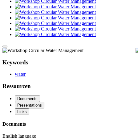
Media
gallery
Keywords
slideshow
water
Ressourcen
Documents
Presentations
Links
Documents
English language