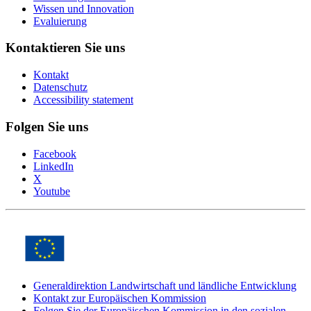
Wissen und Innovation
Evaluierung
Kontaktieren Sie uns
Kontakt
Datenschutz
Accessibility statement
Folgen Sie uns
Facebook
Open
LinkedIn
Open
link
X
Open
link
in
Youtube
link
Open
in
new
in
link
new
window
new
in
window
window
new
window
Generaldirektion Landwirtschaft und ländliche Entwicklung
Kontakt zur Europäischen Kommission
Kontakt
Folgen Sie der Europäischen Kommission in den sozialen