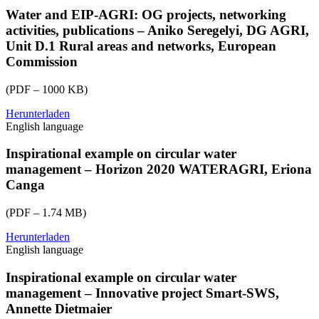
2024-
Water and EIP-AGRI: OG projects, networking
ws-
activities, publications – Aniko Seregelyi, DG AGRI,
water-
Unit D.1 Rural areas and networks, European
ppt03-
Commission
Luis-
Sanchez.pdf
(PDF – 1000 KB)
Herunterladen
eu-
English language
cap-
network-
2024-
Inspirational example on circular water
ws-
management – Horizon 2020 WATERAGRI, Eriona
water-
Canga
pp04-
Aniko-
(PDF – 1.74 MB)
Seregelyi.pdf
Herunterladen
eu-
English language
cap-
network-
2024-
Inspirational example on circular water
ws-
management – Innovative project Smart-SWS,
water-
Annette Dietmaier
ppt05-