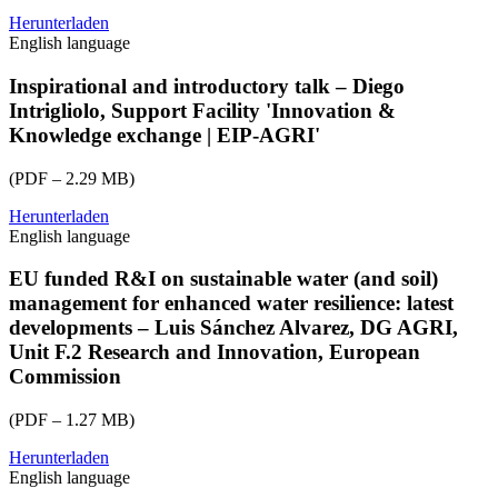
Herunterladen
eu-
English language
cap-
network-
2024-
Inspirational and introductory talk – Diego
ws-
Intrigliolo, Support Facility 'Innovation &
water-
Knowledge exchange | EIP-AGRI'
ppt01-
Elin-
(PDF – 2.29 MB)
Johnsson.pdf
Herunterladen
eu-
English language
cap-
network-
2024-
EU funded R&I on sustainable water (and soil)
ws-
management for enhanced water resilience: latest
water-
developments – Luis Sánchez Alvarez, DG AGRI,
ppt02-
Unit F.2 Research and Innovation, European
Diego-
Commission
S-
Intrigliolo.pdf
(PDF – 1.27 MB)
Herunterladen
eu-
English language
cap-
network-