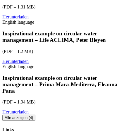
Eriona-
(PDF – 1.31 MB)
Canga-
WATERAGRI.pdf
Herunterladen
eu-
English language
cap-
network-
2024-
Inspirational example on circular water
ws-
management – Life ACLIMA, Peter Bleyen
water-
ppt06-
(PDF – 1.2 MB)
Annette-
Dietmaier-
Herunterladen
eu-
Smart-
English language
cap-
SWS.pdf
network-
2024-
Inspirational example on circular water
ws-
management – Prima Mara-Mediterra, Eleanna
water-
Pana
ppt07-
Peter-
(PDF – 1.94 MB)
Bleyen-
Life-
Herunterladen
eu-
ACLIMA.pdf
cap-
Alle anzeigen (4)
network-
2024-
Links