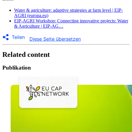
ws-
water-
Water & agriculture: adaptive strategies at farm level | EIP-
ppt08-
AGRI (europa.eu)
Eleanna-
EIP-AGRI Workshop: Connecting innovative projects: Water
Pana-
& Agriculture | EIP-AG…
Prima-
Mara-
Teilen
Diese Seite übersetzen
Mediterra.pdf
Related content
Publikation