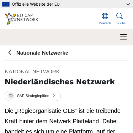
Direkt zum Inhalt
Offizielle Website der EU
Deutsch
Suche
Nationale Netzwerke
NATIONAL NETWORK
Niederländisches Netzwerk
GAP-Strategiepläne
Die „Regieorganisatie GLB“ ist die treibende
Kraft hinter dem Netwerk Platteland. Dabei
handelt es sich um eine Plattform, auf der