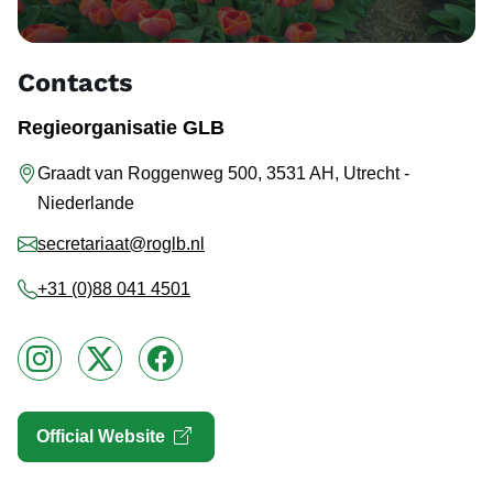
Contacts
Regieorganisatie GLB
Graadt van Roggenweg 500,
3531 AH,
Utrecht -
Niederlande
secretariaat@roglb.nl
+31 (0)88 041 4501
Instagram
X
Facebook
Open link in new window
Official Website