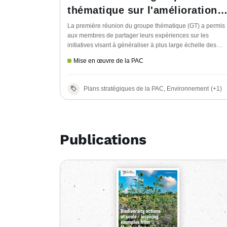
thématique sur l'amélioration
de la biodiversité dans les
La première réunion du groupe thématique (GT) a permis
aux membres de partager leurs expériences sur les
terres agricoles pour une
initiatives visant à généraliser à plus large échelle des
meilleure résilience
résultats en matière de biodiversité sur les terres agricole
Mise en œuvre de la PAC
et d'en discuter pour convenir de sujets pour une
discussion plus approfondie.
Plans stratégiques de la PAC, Environnement
(+1)
Publications