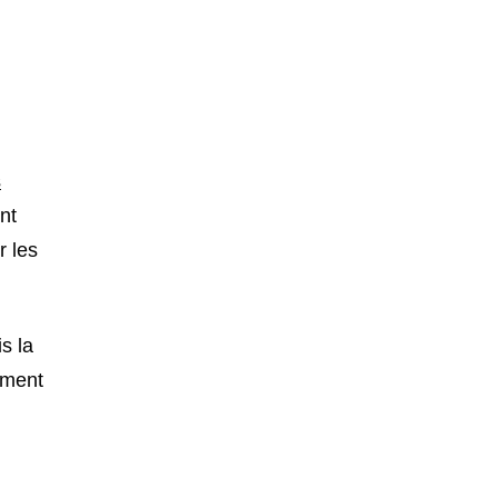
s
nt
r les
s la
ement