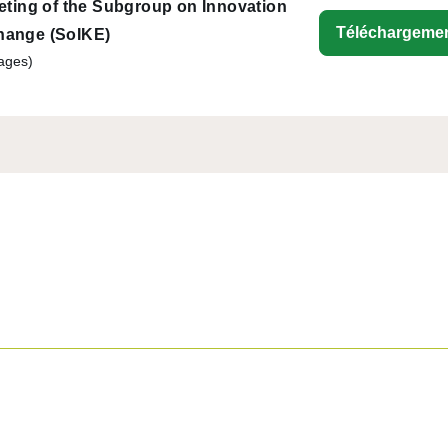
eting of the Subgroup on Innovation
Téléchargeme
hange (SoIKE)
ages)