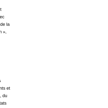
t
ec
 de la
n »,
s
ts et
, du
tats