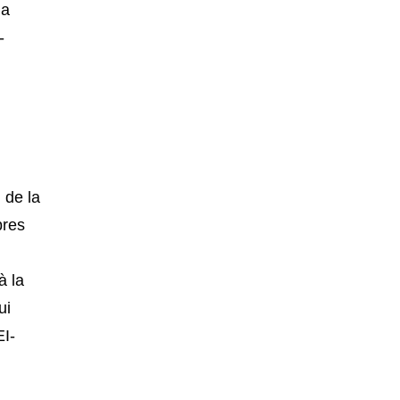
 a
-
 de la
bres
à la
ui
EI-