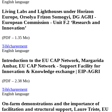
English language
cap-
network-
sem-
Living Labs and Lighthouses under Horizon
onfarmdemos-
Europe, Orsolya Frizon Somogyi, DG AGRI -
cap-
European Commission - Unit F.2 ‘Research and
support-
Innovation’
klavdija-
ramsak-
(PDF – 1.35 Mo)
noemi.pdf
Téléchargement
eu-
English language
cap-
network-
sem-
Introduction to the EU CAP Network, Margarida
onfarmdemos-
Ambar, EU CAP Network - Support Facility for
horizon-
Innovation & Knowledge exchange | EIP-AGRI
europe-
orsolya-
(PDF – 2.38 Mo)
frizon-
somogyi.pdf
Téléchargement
eu-
English language
cap-
network-
sem-
On-farm demonstrations and the importance of
onfarmdemos-
facilitation and structural support, Laure Triste, EU
introduction-