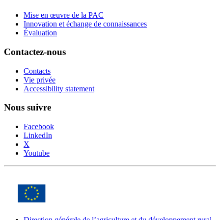
Mise en œuvre de la PAC
Innovation et échange de connaissances
Évaluation
Contactez-nous
Contacts
Vie privée
Accessibility statement
Nous suivre
Facebook
Open
LinkedIn
Open
link
X
Open
link
in
Youtube
link
Open
in
new
in
link
new
window
new
in
window
window
new
window
Direction générale de l’agriculture et du développement rural