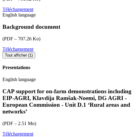
list.pdf
Téléchargement
eu-
English language
cap-
network-
sem-
Background document
onfarmdemos-
speaker-
(PDF – 707.26 Ko)
facilitator-
bios.pdf
Téléchargement
eu-
cap-
Tout afficher (1)
network-
ppa-
Presentations
demonstration-
farms-
English language
background-
document-
CAP support for on-farm demonstrations including
final.pdf
EIP-AGRI, Klavdija Ramšak-Noemi, DG AGRI -
European Commission - Unit D.1 ‘Rural areas and
networks’
(PDF – 2.51 Mo)
Téléchargement
eu-