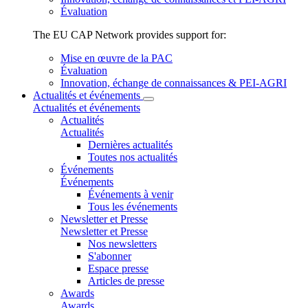
Évaluation
The EU CAP Network provides support for:
Mise en œuvre de la PAC
Évaluation
Innovation, échange de connaissances & PEI-AGRI
Actualités et événements
Actualités et événements
Actualités
Actualités
Dernières actualités
Toutes nos actualités
Événements
Événements
Événements à venir
Tous les événements
Newsletter et Presse
Newsletter et Presse
Nos newsletters
S'abonner
Open
Espace presse
link
Articles de presse
in
Awards
new
Awards
window