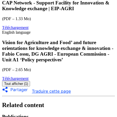
CAP Network - Support Facility for Innovation &
to-
Knowledge exchange | EIP-AGRI
eu-
cap-
(PDF – 1.33 Mo)
network-
margarida-
Téléchargement
eu-
ambar.pdf
English language
cap-
network-
sem-
Vision for Agriculture and Food’ and future
onfarmdemos-
orientations for knowledge exchange & innovation -
importance-
Fabio Cossu, DG AGRI - European Commission -
of-
Unit A1 ‘Policy perspectives’
facilitation-
and-
(PDF – 2.65 Mo)
support-
keynote-
Téléchargement
eu-
laure-
cap-
triste.pdf
Tout afficher (1)
network-
Partager
Traduire cette page
sem-
onfarmdemos-
vision-
Related content
for-
agriculture-
Publications
and-