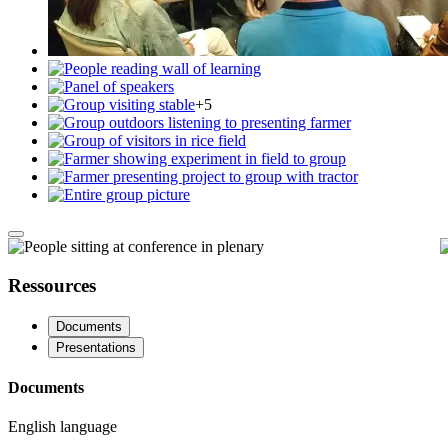
+5
Media
gallery
Ressources
slideshow
Documents
Presentations
Documents
English language