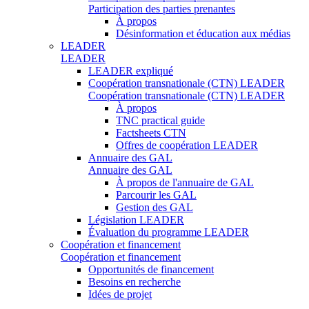
Participation des parties prenantes
À propos
Désinformation et éducation aux médias
LEADER
LEADER
LEADER expliqué
Coopération transnationale (CTN) LEADER
Coopération transnationale (CTN) LEADER
À propos
TNC practical guide
Factsheets CTN
Offres de coopération LEADER
Annuaire des GAL
Annuaire des GAL
À propos de l'annuaire de GAL
Parcourir les GAL
Gestion des GAL
Législation LEADER
Évaluation du programme LEADER
Coopération et financement
Coopération et financement
Opportunités de financement
Besoins en recherche
Idées de projet