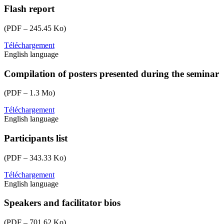
Flash report
(PDF – 245.45 Ko)
Téléchargement
eu-
English language
cap-
network-
seminar-
Compilation of posters presented during the seminar
on-
farm-
(PDF – 1.3 Mo)
demos-
flash-
Téléchargement
eu-
report.pdf
English language
cap-
network-
sem-
Participants list
onfarmdemos-
compilation-
(PDF – 343.33 Ko)
of-
project-
Téléchargement
eu-
posters.pdf
English language
cap-
network-
sem-
Speakers and facilitator bios
onfarmdemos-
participants-
(PDF – 701.62 Ko)