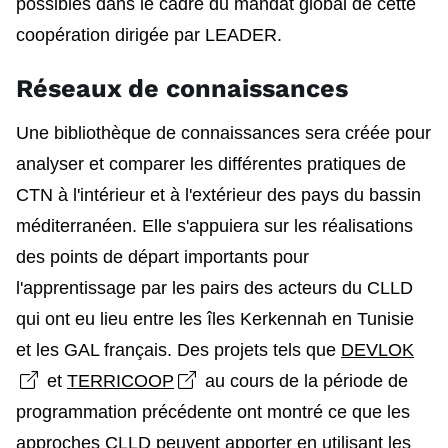
possibles dans le cadre du mandat global de cette
coopération dirigée par LEADER.
Réseaux de connaissances
Une bibliothèque de connaissances sera créée pour
analyser et comparer les différentes pratiques de
CTN à l'intérieur et à l'extérieur des pays du bassin
méditerranéen. Elle s'appuiera sur les réalisations
des points de départ importants pour
l'apprentissage par les pairs des acteurs du CLLD
qui ont eu lieu entre les îles Kerkennah en Tunisie
et les GAL français. Des projets tels que
DEVLOK
Open link in new window
Open link in new window
et
TERRICOOP
au cours de la période de
programmation précédente ont montré ce que les
approches CLLD peuvent apporter en utilisant les