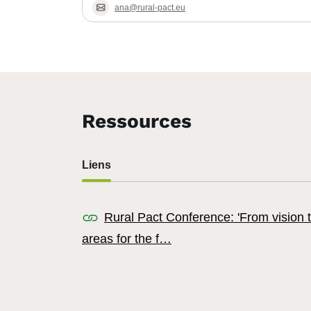
ana@rural-pact.eu
Ressources
Liens
Rural Pact Conference: 'From vision 
areas for the f…