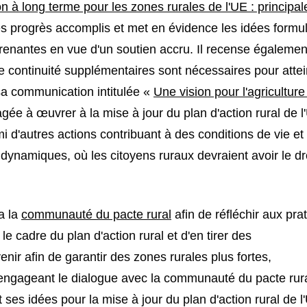
on à long terme pour les zones rurales de l'UE : principal
es progrès accomplis et met en évidence les idées formu
s prenantes en vue d'un soutien accru. Il recense égalemen
e continuité supplémentaires sont nécessaires pour atte
 sa communication intitulée «
Une vision pour l'agriculture
ée à œuvrer à la mise à jour du plan d'action rural de l
mi d'autres actions contribuant à des conditions de vie et
 dynamiques, où les citoyens ruraux devraient avoir le dr
a la
communauté du pacte rural
afin de réfléchir aux pra
 cadre du plan d'action rural et d'en tirer des
nir afin de garantir des zones rurales plus fortes,
 engageant le dialogue avec la communauté du pacte rura
 ses idées pour la mise à jour du plan d'action rural de l