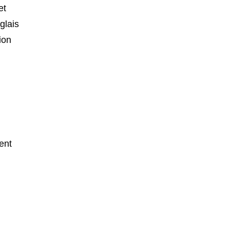
et
glais
ion
ent