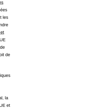
es
lées
t les
indre
 et
'UE
 de
oit de
tiques
l, la
'UE et