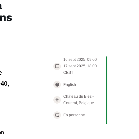
à
ens
.
16 sept 2025, 09:00
17 sept 2025, 18:00
e
CEST
040,
English
Château du Biez -
Courtrai,
Belgique
En personne
n
on