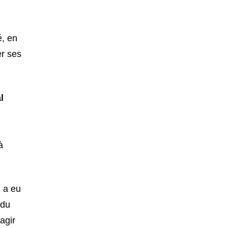
é, en
er ses
l
à
i a eu
 du
agir