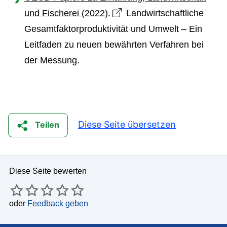
Open link in new window
und Fischerei (2022).
Landwirtschaftliche
Gesamtfaktorproduktivität und Umwelt – Ein
Leitfaden zu neuen bewährten Verfahren bei
der Messung.
Diese Seite übersetzen
Teilen
Diese Seite bewerten
oder
Feedback geben