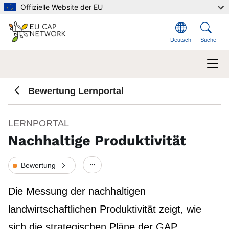
Direkt zum Inhalt
Offizielle Website der EU
Deutsch
Suche
Bewertung Lernportal
LERNPORTAL
Nachhaltige Produktivität
Bewertung
Show/hide other elements.
Die Messung der nachhaltigen
landwirtschaftlichen Produktivität zeigt, wie
sich die strategischen Pläne der GAP