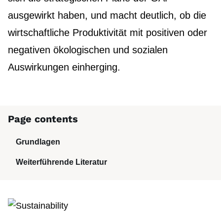
ausgewirkt haben, und macht deutlich, ob die
wirtschaftliche Produktivität mit positiven oder
negativen ökologischen und sozialen
Auswirkungen einherging.
Page contents
Grundlagen
Was ist nachhaltige Produktivität?
Bezug zur GAP
Was ist zu bewerten?
Schritt für Schritt
Wichtigste Erke
Weiterführende Literatur