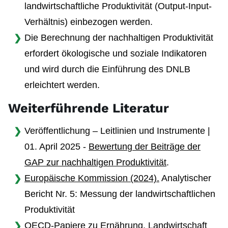
landwirtschaftliche Produktivität (Output-Input-
Verhältnis) einbezogen werden.
Die Berechnung der nachhaltigen Produktivität
erfordert ökologische und soziale Indikatoren
und wird durch die Einführung des DNLB
erleichtert werden.
Weiterführende Literatur
Veröffentlichung – Leitlinien und Instrumente |
01. April 2025 -
B
e
w
e
rtu
n
g der Bei
t
räge
der
G
AP
zu
r na
chha
l
tig
e
n
P
rodu
k
tivität
.
Europäische Kommission (2024).
Analytischer
Bericht Nr. 5: Messung der landwirtschaftlichen
Produktivität
OECD-Papiere zu Ernährung, Landwirtschaft