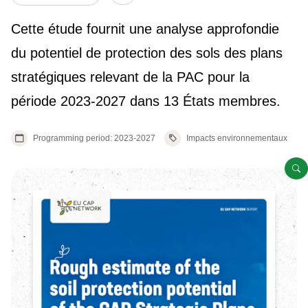
Show/hide other elements.
Cette étude fournit une analyse approfondie
du potentiel de protection des sols des plans
stratégiques relevant de la PAC pour la
période 2023-2027 dans 13 États membres.
Programming period: 2023-2027
Impacts environnementaux
O