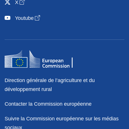
Open link in new window
X
Open link in new window
Youtube
Contact
Direction générale de l’agriculture et du
développement rural
Contacter la Commission européenne
Suivre la Commission européenne sur les médias
sociaux