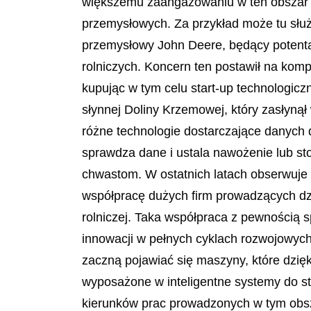
większemu zaangażowaniu w ten obszar d
przemysłowych. Za przykład może tu słu
przemysłowy John Deere, będący potenta
rolniczych. Koncern ten postawił na komp
kupując w tym celu start-up technologic
słynnej Doliny Krzemowej, który zasłyną
różne technologie dostarczające danych 
sprawdza dane i ustala nawożenie lub s
chwastom. W ostatnich latach obserwuje
współpracę dużych firm prowadzących dzi
rolniczej. Taka współpraca z pewnością 
innowacji w pełnych cyklach rozwojowyc
zaczną pojawiać się maszyny, które dzię
wyposażone w inteligentne systemy do s
kierunków prac prowadzonych w tym obsz