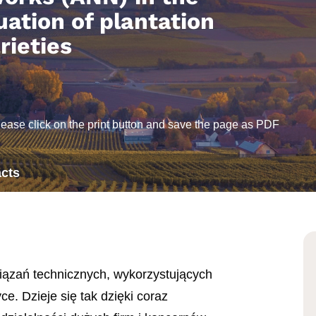
uation of plantation
rieties
lease click on the print button and save the page as PDF
cts
wiązań technicznych, wykorzystujących
e. Dzieje się tak dzięki coraz