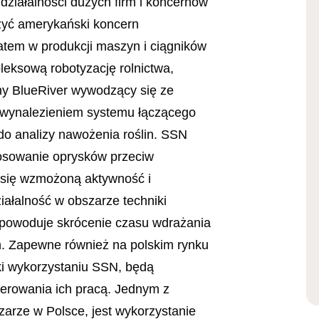
ziałalności dużych firm i koncernów
żyć amerykański koncern
tem w produkcji maszyn i ciągników
leksową robotyzację rolnictwa,
zny BlueRiver wywodzący się ze
ł wynalezieniem systemu łączącego
do analizy nawożenia roślin. SSN
tosowanie oprysków przeciw
 się wzmożoną aktywność i
ałalność w obszarze techniki
spowoduje skrócenie czasu wdrażania
h. Zapewne również na polskim rynku
ki wykorzystaniu SSN, będą
terowania ich pracą. Jednym z
arze w Polsce, jest wykorzystanie