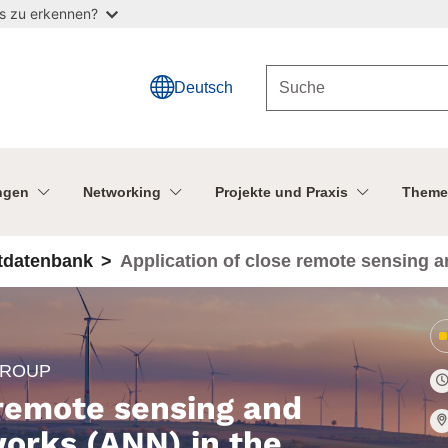
as zu erkennen?
Deutsch
ngen
Networking
Projekte und Praxis
Theme
ktdatenbank
Application of close remote sensing an
the diagnostics and evaluation of plant
GROUP
 remote sensing and
works (ANN) in the