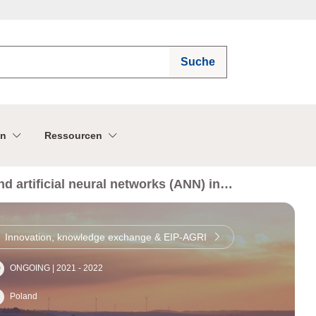
Suche
n
Ressourcen
d artificial neural networks (ANN) in
ation health of selected varieties
Innovation, knowledge exchange & EIP-AGRI
ONGOING | 2021 - 2022
Poland