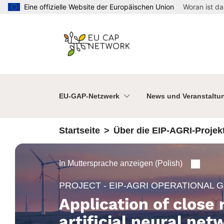
Direkt zum Inhalt
Eine offizielle Website der Europäischen Union
Woran ist d
EU-GAP-Netzwerk
News und Veranstaltu
Startseite
Über die EIP-AGRI-Proje
In Muttersprache anzeigen (Polish)
PROJECT - EIP-AGRI OPERATIONAL 
Application of close
artificial neural net